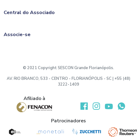
Central do Associado
Associe-se
© 2021 Copyright SESCON Grande Florianópolis.
AV. RIO BRANCO, 533 - CENTRO - FLORIANÓPOLIS - SC | +55 (48)
3222-1409
Afiliado à
Desenvolvido por:
Patrocinadores