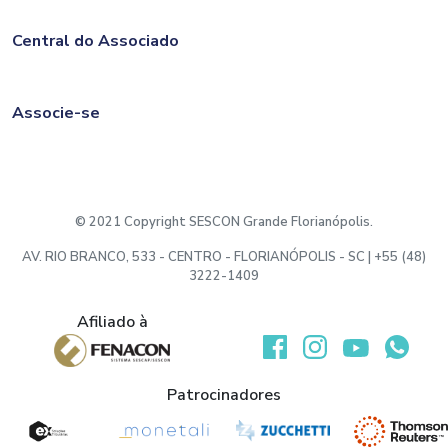
Central do Associado
Associe-se
© 2021 Copyright SESCON Grande Florianópolis.
AV. RIO BRANCO, 533 - CENTRO - FLORIANÓPOLIS - SC | +55 (48)
3222-1409
Afiliado à
Desenvolvido por:
Patrocinadores