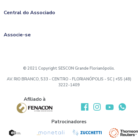
Central do Associado
Associe-se
© 2021 Copyright SESCON Grande Florianópolis.
AV. RIO BRANCO, 533 - CENTRO - FLORIANÓPOLIS - SC | +55 (48)
3222-1409
Afiliado à
Desenvolvido por:
Patrocinadores