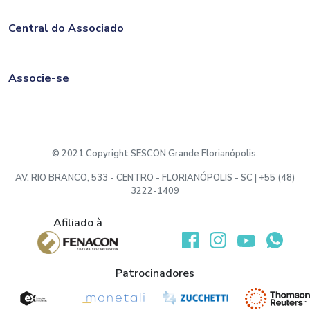
Central do Associado
Associe-se
© 2021 Copyright SESCON Grande Florianópolis.
AV. RIO BRANCO, 533 - CENTRO - FLORIANÓPOLIS - SC | +55 (48)
3222-1409
Afiliado à
Desenvolvido por:
Patrocinadores