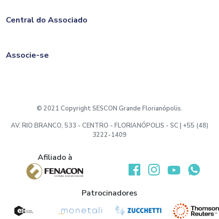
Central do Associado
Associe-se
© 2021 Copyright SESCON Grande Florianópolis.
AV. RIO BRANCO, 533 - CENTRO - FLORIANÓPOLIS - SC | +55 (48)
3222-1409
Afiliado à
Desenvolvido por:
Patrocinadores