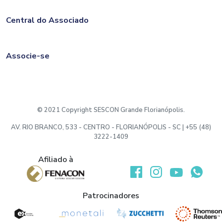
Central do Associado
Associe-se
© 2021 Copyright SESCON Grande Florianópolis.
AV. RIO BRANCO, 533 - CENTRO - FLORIANÓPOLIS - SC | +55 (48)
3222-1409
Afiliado à
Desenvolvido por:
Patrocinadores