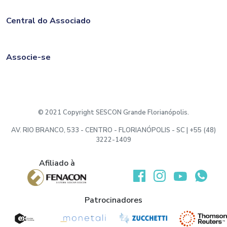
Central do Associado
Associe-se
© 2021 Copyright SESCON Grande Florianópolis.
AV. RIO BRANCO, 533 - CENTRO - FLORIANÓPOLIS - SC | +55 (48)
3222-1409
Afiliado à
Desenvolvido por:
Patrocinadores