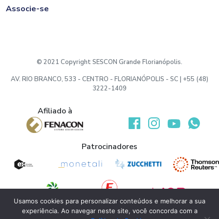
Associe-se
© 2021 Copyright SESCON Grande Florianópolis.
AV. RIO BRANCO, 533 - CENTRO - FLORIANÓPOLIS - SC | +55 (48)
3222-1409
Afiliado à
Desenvolvido por:
Patrocinadores
Usamos cookies para personalizar conteúdos e melhorar a sua
experiência. Ao navegar neste site, você concorda com a
Apoio