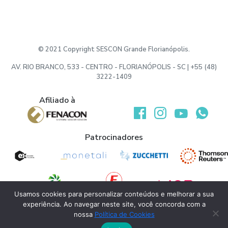
© 2021 Copyright SESCON Grande Florianópolis.
AV. RIO BRANCO, 533 - CENTRO - FLORIANÓPOLIS - SC | +55 (48)
3222-1409
Afiliado à
Desenvolvido por:
Patrocinadores
Usamos cookies para personalizar conteúdos e melhorar a sua
experiência. Ao navegar neste site, você concorda com a
Apoio
nossa
Política de Cookies