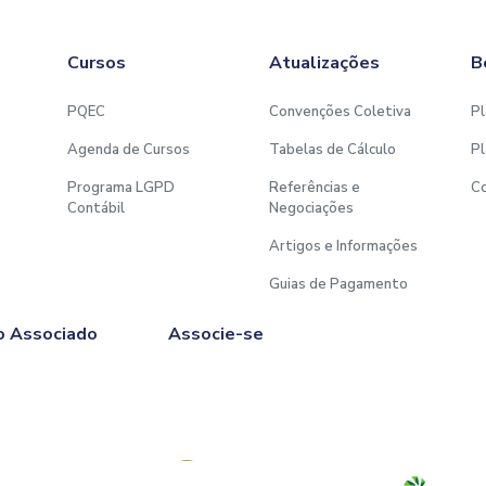
Cursos
Atualizações
B
PQEC
Convenções Coletiva
Pl
Agenda de Cursos
Tabelas de Cálculo
Pl
Programa LGPD
Referências e
C
Contábil
Negociações
Artigos e Informações
Guias de Pagamento
o Associado
Associe-se
Afiliado à