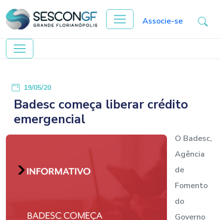
Associe-se
19/05/20
Badesc começa liberar crédito
emergencial
O Badesc,
Agência
de
Fomento
do
Governo