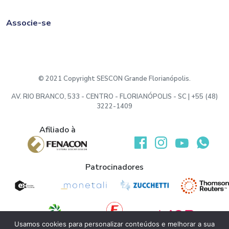
Associe-se
© 2021 Copyright SESCON Grande Florianópolis.
AV. RIO BRANCO, 533 - CENTRO - FLORIANÓPOLIS - SC | +55 (48)
3222-1409
Afiliado à
Desenvolvido por:
Patrocinadores
Usamos cookies para personalizar conteúdos e melhorar a sua