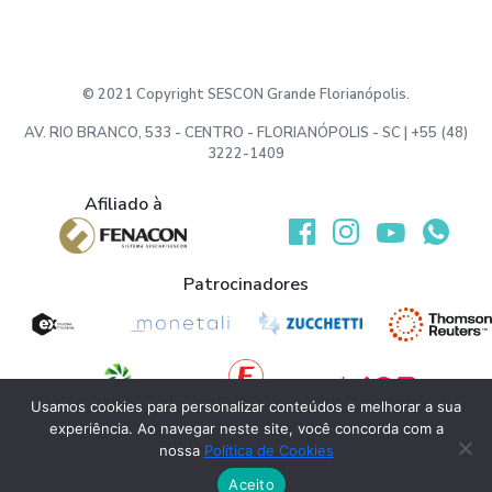
© 2021 Copyright SESCON Grande Florianópolis.
AV. RIO BRANCO, 533 - CENTRO - FLORIANÓPOLIS - SC | +55 (48)
3222-1409
Afiliado à
Desenvolvido por:
Patrocinadores
Usamos cookies para personalizar conteúdos e melhorar a sua
experiência. Ao navegar neste site, você concorda com a
Apoio
nossa
Política de Cookies
Aceito