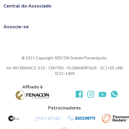
Central do Associado
Associe-se
© 2021 Copyright SESCON Grande Florianópolis.
AV. RIO BRANCO, 533 - CENTRO - FLORIANÓPOLIS - SC | +55 (48)
3222-1409
Afiliado à
Desenvolvido por:
Patrocinadores