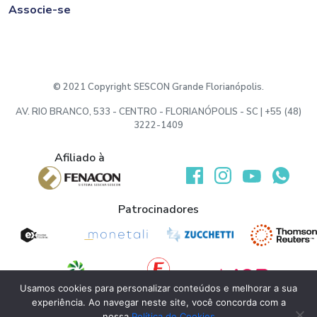
Associe-se
© 2021 Copyright SESCON Grande Florianópolis.
AV. RIO BRANCO, 533 - CENTRO - FLORIANÓPOLIS - SC | +55 (48)
3222-1409
Afiliado à
Desenvolvido por:
Patrocinadores
Usamos cookies para personalizar conteúdos e melhorar a sua
experiência. Ao navegar neste site, você concorda com a
Apoio
nossa
Política de Cookies