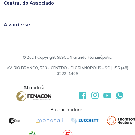
Central do Associado
Associe-se
© 2021 Copyright SESCON Grande Florianópolis.
AV. RIO BRANCO, 533 - CENTRO - FLORIANÓPOLIS - SC | +55 (48)
3222-1409
Afiliado à
Desenvolvido por:
Patrocinadores