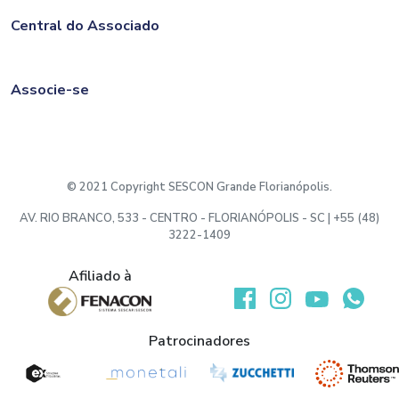
Central do Associado
Associe-se
© 2021 Copyright SESCON Grande Florianópolis.
AV. RIO BRANCO, 533 - CENTRO - FLORIANÓPOLIS - SC | +55 (48)
3222-1409
Afiliado à
Desenvolvido por:
Patrocinadores