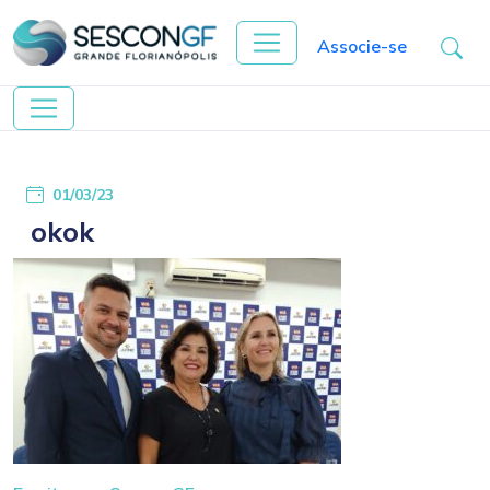
Associe-se
01/03/23
okok