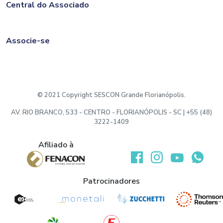
Central do Associado
Associe-se
© 2021 Copyright SESCON Grande Florianópolis.
AV. RIO BRANCO, 533 - CENTRO - FLORIANÓPOLIS - SC | +55 (48)
3222-1409
Afiliado à
Desenvolvido por:
Patrocinadores