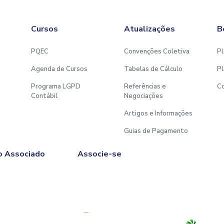
Cursos
Atualizações
B
PQEC
Convenções Coletiva
Pl
Agenda de Cursos
Tabelas de Cálculo
Pl
Programa LGPD
Referências e
C
Contábil
Negociações
Artigos e Informações
Guias de Pagamento
o Associado
Associe-se
Afiliado à