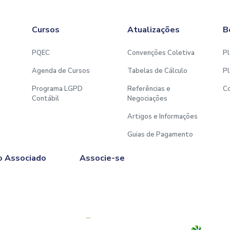
Cursos
Atualizações
B
PQEC
Convenções Coletiva
Pl
Agenda de Cursos
Tabelas de Cálculo
Pl
Programa LGPD
Referências e
C
Contábil
Negociações
Artigos e Informações
Guias de Pagamento
o Associado
Associe-se
Afiliado à