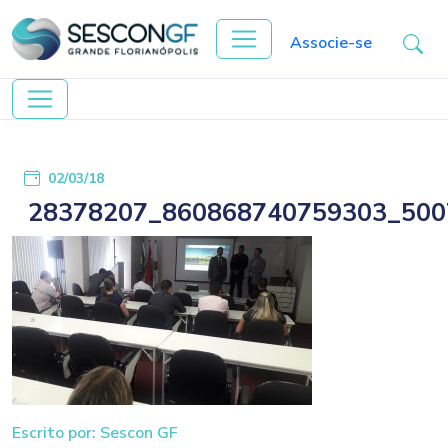
Associe-se
02/03/18
28378207_860868740759303_500
Escrito por: Sescon GF