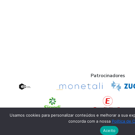
Patrocinadores
Usamos cookies para personalizar conteúdos e melhorar a sua exp
Apoio
concorda com a nossa
Política de 
Aceito