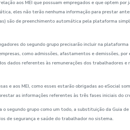
relação aos MEI que possuam empregados e que optem por já 
rática, eles não terão nenhuma informação para prestar ante
s) são de preenchimento automática pela plataforma simplif
gadores do segundo grupo precisarão incluir na plataforma 
 empresas, como admissões, afastamentos e demissões, por
uídos dados referentes às remunerações dos trabalhadores e 
sas e aos MEI, como esses estarão obrigadas ao eSocial so
restar as informações referentes às três fases iniciais do c
a o segundo grupo como um todo, a substituição da Guia de 
ados de segurança e saúde do trabalhador no sistema.