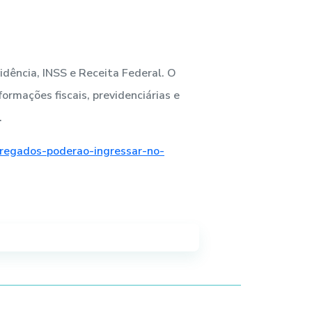
idência, INSS e Receita Federal. O
ormações fiscais, previdenciárias e
.
pregados-poderao-ingressar-no-