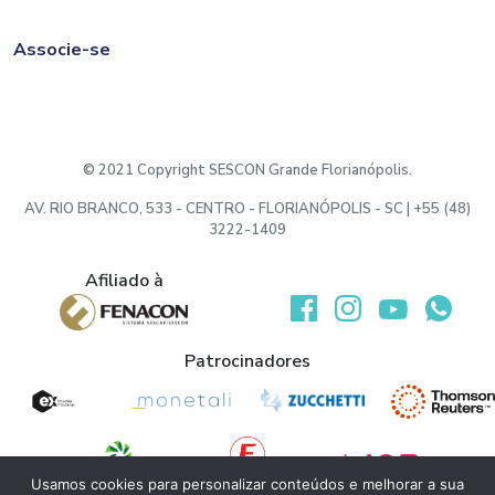
Associe-se
© 2021 Copyright SESCON Grande Florianópolis.
AV. RIO BRANCO, 533 - CENTRO - FLORIANÓPOLIS - SC | +55 (48)
3222-1409
Afiliado à
Desenvolvido por:
Patrocinadores
Usamos cookies para personalizar conteúdos e melhorar a sua