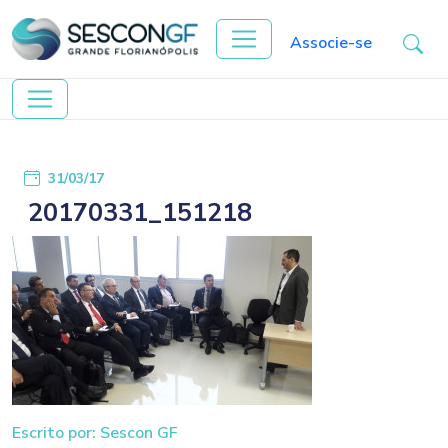
Associe-se
31/03/17
20170331_151218
Escrito por: Sescon GF