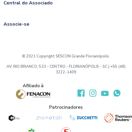
Central do Associado
Associe-se
© 2021 Copyright SESCON Grande Florianópolis.
AV. RIO BRANCO, 533 - CENTRO - FLORIANÓPOLIS - SC | +55 (48)
3222-1409
Afiliado à
Desenvolvido por:
Patrocinadores