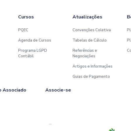
Cursos
Atualizações
B
PQEC
Convenções Coletiva
Pl
Agenda de Cursos
Tabelas de Cálculo
Pl
Programa LGPD
Referências e
C
Contábil
Negociações
Artigos e Informações
Guias de Pagamento
o Associado
Associe-se
Afiliado à