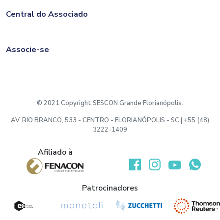
Central do Associado
Associe-se
© 2021 Copyright SESCON Grande Florianópolis.
AV. RIO BRANCO, 533 - CENTRO - FLORIANÓPOLIS - SC | +55 (48)
3222-1409
Afiliado à
Desenvolvido por:
Patrocinadores