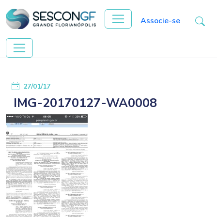
Associe-se
27/01/17
IMG-20170127-WA0008