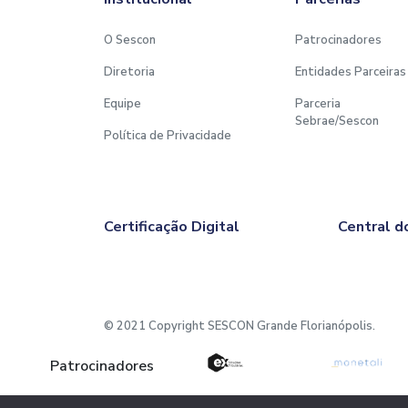
O Sescon
Patrocinadores
Diretoria
Entidades Parceiras
Equipe
Parceria
Sebrae/Sescon
Política de Privacidade
Certificação Digital
Central d
© 2021 Copyright SESCON Grande Florianópolis.
AV. RIO BRANCO, 533 - CENTRO - FLORIANÓPOLIS - S
Patrocinadores
+55 (48) 3222-1409