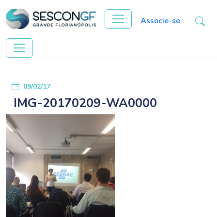
Associe-se
09/02/17
IMG-20170209-WA0000