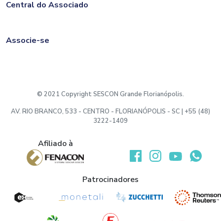
Central do Associado
Associe-se
© 2021 Copyright SESCON Grande Florianópolis.
AV. RIO BRANCO, 533 - CENTRO - FLORIANÓPOLIS - SC | +55 (48)
3222-1409
Afiliado à
Desenvolvido por:
Patrocinadores