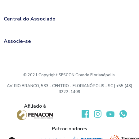
Central do Associado
Associe-se
© 2021 Copyright SESCON Grande Florianópolis.
AV. RIO BRANCO, 533 - CENTRO - FLORIANÓPOLIS - SC | +55 (48)
3222-1409
Afiliado à
Desenvolvido por:
Patrocinadores