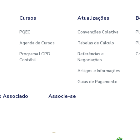
Cursos
Atualizações
B
PQEC
Convenções Coletiva
Pl
Agenda de Cursos
Tabelas de Cálculo
Pl
Programa LGPD
Referências e
C
Contábil
Negociações
Artigos e Informações
Guias de Pagamento
o Associado
Associe-se
Afiliado à