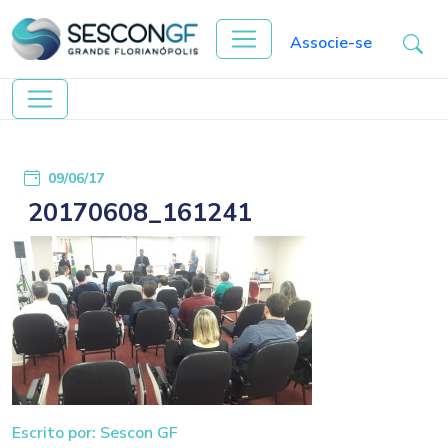
Associe-se
09/06/17
20170608_161241
Escrito por: Sescon GF