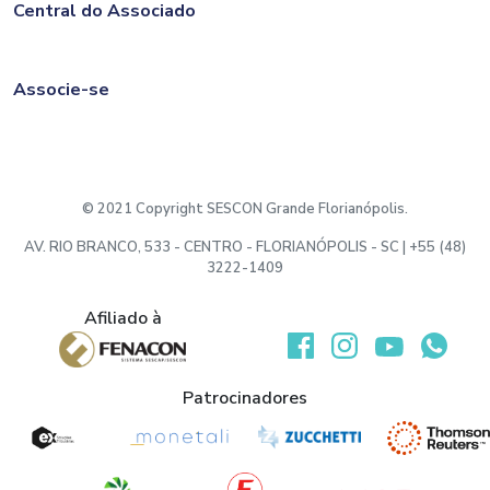
Central do Associado
Associe-se
© 2021 Copyright SESCON Grande Florianópolis.
AV. RIO BRANCO, 533 - CENTRO - FLORIANÓPOLIS - SC | +55 (48)
3222-1409
Afiliado à
Desenvolvido por:
Patrocinadores