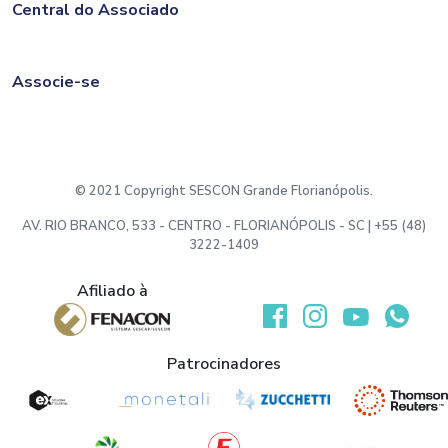
Central do Associado
Associe-se
© 2021 Copyright SESCON Grande Florianópolis.
AV. RIO BRANCO, 533 - CENTRO - FLORIANÓPOLIS - SC | +55 (48)
3222-1409
Afiliado à
Desenvolvido por:
Patrocinadores