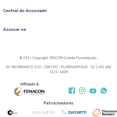
Central do Associado
Associe-se
© 2021 Copyright SESCON Grande Florianópolis.
AV. RIO BRANCO, 533 - CENTRO - FLORIANÓPOLIS - SC | +55 (48)
3222-1409
Afiliado à
Desenvolvido por:
Patrocinadores