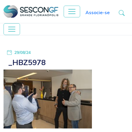
Associe-se
29/08/24
_HBZ5978