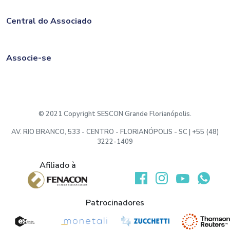
Central do Associado
Associe-se
© 2021 Copyright SESCON Grande Florianópolis.
AV. RIO BRANCO, 533 - CENTRO - FLORIANÓPOLIS - SC | +55 (48)
3222-1409
Afiliado à
Desenvolvido por:
Patrocinadores