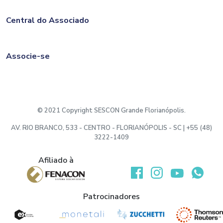
Central do Associado
Associe-se
© 2021 Copyright SESCON Grande Florianópolis.
AV. RIO BRANCO, 533 - CENTRO - FLORIANÓPOLIS - SC | +55 (48)
3222-1409
Afiliado à
Desenvolvido por:
Patrocinadores