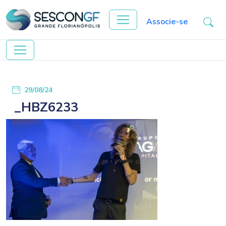
Associe-se
29/08/24
_HBZ6233