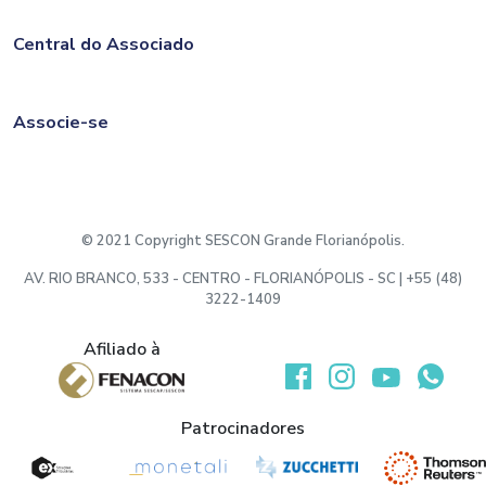
Central do Associado
Associe-se
© 2021 Copyright SESCON Grande Florianópolis.
AV. RIO BRANCO, 533 - CENTRO - FLORIANÓPOLIS - SC | +55 (48)
3222-1409
Afiliado à
Desenvolvido por:
Patrocinadores