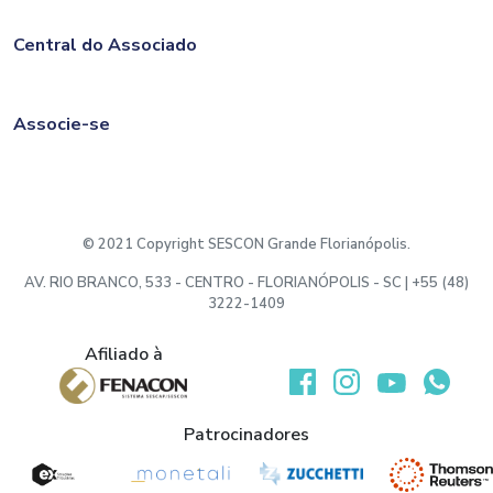
Central do Associado
Associe-se
© 2021 Copyright SESCON Grande Florianópolis.
AV. RIO BRANCO, 533 - CENTRO - FLORIANÓPOLIS - SC | +55 (48)
3222-1409
Afiliado à
Desenvolvido por:
Patrocinadores