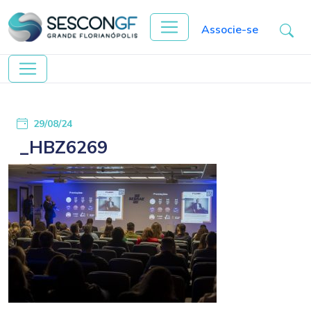
Associe-se
29/08/24
_HBZ6269