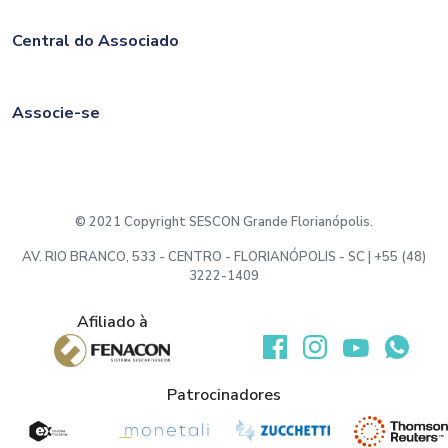
Central do Associado
Associe-se
© 2021 Copyright SESCON Grande Florianópolis.
AV. RIO BRANCO, 533 - CENTRO - FLORIANÓPOLIS - SC | +55 (48)
3222-1409
Afiliado à
Desenvolvido por:
Patrocinadores