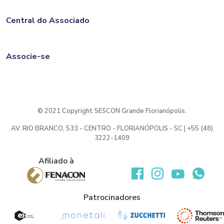
Central do Associado
Associe-se
© 2021 Copyright SESCON Grande Florianópolis.
AV. RIO BRANCO, 533 - CENTRO - FLORIANÓPOLIS - SC | +55 (48)
3222-1409
Afiliado à
Desenvolvido por:
Patrocinadores