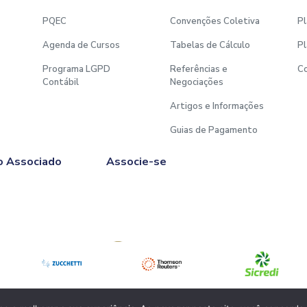
ante deverá ter no mínimo
PQEC
Convenções Coletiva
Pl
Agenda de Cursos
Tabelas de Cálculo
Pl
Programa LGPD
Referências e
C
Contábil
Negociações
NTE ATÉ 72hs “em dias
endo possível, apenas para
Artigos e Informações
al não tenham sido
Guias de Pagamento
NÃO SERÃO CANCELADAS,
o Associado
Associe-se
 pagamento.
 será gravado para
cialização após a data de
Afiliado à
C |
e alterar a data de
e imprevistos que impeçam