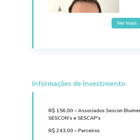
Ver mais
Informações de Investimento
Bruno Fialek
Contador, empresário, consultor de emp
contabilidade nas áreas de sistemas, f
R$ 156,00 – Associados Sescon Blume
tributos; Instrutor de cursos no Prog
SESCON’s e SESCAP’s
do CRC – SC, FECONTESC, SESCAP PR; Si
diretor da empresa VERTRA Contabili
R$ 243,00 – Parceiros
Treinamentos.