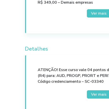
R$ 349,00 – Demais empresas
Ver mais
Detalhes
ATENÇÃO! Esse curso vale 04 pontos 
(R4) para: AUD, PROGP, PRORT e PER
Código credenciamento – SC-03340
ACESSO/PERGUNTAS:
Ver mais
O curso será transmitido através da p
possibilita a interação entre professor