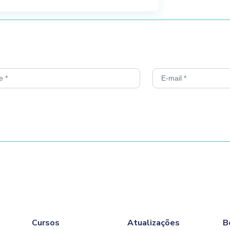
durante a aula ao vivo,
ofone.
ecessário um computador com
ilização de câmera, caixas
.
vés do Google Chrome.
a confirmação de
 disponibilizado em até um
SCON EDUCA.
Cursos
Atualizações
B
rá emitido em até 7 (sete)