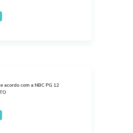
de acordo com a NBC PG 12
ITO
lataforma online (zoom) que
 e aluno com todas as