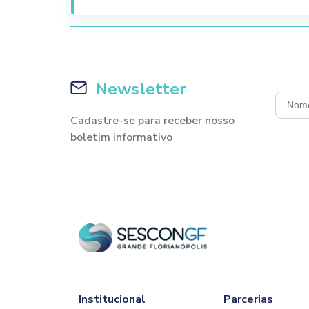
facilidades do ambiente virtual.
As dúvidas serão respondidas somente 
através da interação pelo chat ou micr
INFORMAÇÕES IMPORTANTES:
Newsletter
Para ter acesso ao curso via WEB é n
acesso à internet de boa qualidade, ut
Cadastre-se para receber nosso
de som/alto falantes ou fone de ouvido
boletim informativo
Indicamos o acesso a plataforma atra
LIBERAÇÃO DO CURSO:
O curso a distância será liberado após 
pagamento.
O link para acesso ao treinamento será
dia antes do curso pela equipe do SE
CERTIFICADO
Institucional
Parcerias
O Certificado de conclusão do curso se