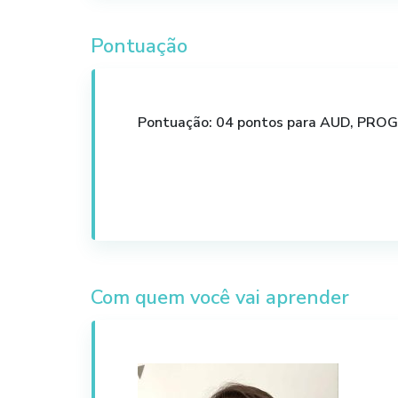
Cronograma de transição; 25 min
Pontuação
Conteúdo elaborado com base na legis
se vigilância quanto a eventuais altera
Obs: Intervalo de 10 a 15 min.
Pontuação: 04 pontos para AUD, PRO
Com quem você vai aprender