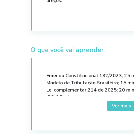
preços.
O que você vai aprender
Emenda Constitucional 132/2023; 25 
Modelo de Tributação Brasileiro; 15 mi
Lei complementar 214 de 2025; 20 mi
IBS; 25 min
CBS; 25 min
Ver mais
IS; 25 min
Sistemática de cálculo; 30 min
Impactos nos preços; 30 min
Análises e comparativos por segmento