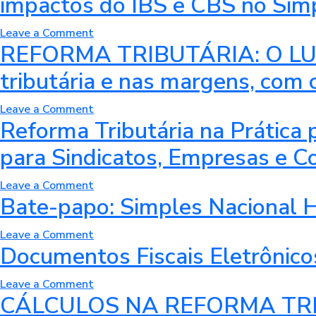
impactos do IBS e CBS no Sim
IBS,
Dados,
Prática
CBS
Malha
–
on
Leave a Comment
e
Fiscal
REFORMA TRIBUTÁRIA: O LU
Como
Oficina
IS
e
implantar
da
–
tributária e nas margens, com
o
a
Reforma
6ª
Caminho
IA
Tributária
Turma
do
on
Leave a Comment
na
no
Reforma Tributária na Prática 
Dinheiro
REFORMA
sua
Simples
–
TRIBUTÁRIA:
para Sindicatos, Empresas e C
rotina
Nacional
Plano
O
|
–
de
LUCRO
4ª
Aprenda
on
Leave a Comment
Fiscalização
PRESUMIDO
Bate-papo: Simples Nacional Hí
turma
na
Reforma
da
NO
prática
Tributária
Receita
NOVO
on
Leave a Comment
como
na
Federal
SISTEMA
Documentos Fiscais Eletrônico
Bate-
simular
Prática
Impactos
papo:
os
para
na
on
Leave a Comment
Simples
impactos
Entidades
carga
CÁLCULOS NA REFORMA TRIBUT
Documentos
Nacional
do
Sindicais:
tributária