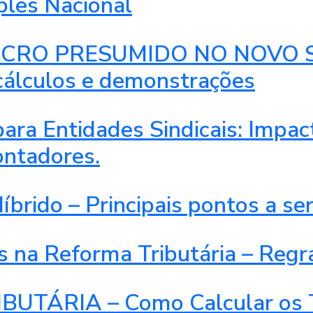
ples Nacional
CRO PRESUMIDO NO NOVO SI
 cálculos e demonstrações
para Entidades Sindicais: Impa
ontadores.
brido – Principais pontos a se
s na Reforma Tributária – Reg
ÁRIA – Como Calcular os Tr