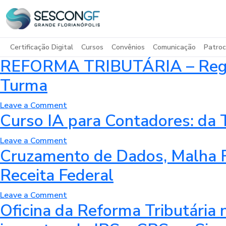
Certificação Digital
Cursos
Convênios
Comunicação
Patroc
REFORMA TRIBUTÁRIA – Regras
Turma
on
Leave a Comment
Curso IA para Contadores: da T
REFORMA
TRIBUTÁRIA
on
Leave a Comment
–
Cruzamento de Dados, Malha Fi
Curso
Regras
IA
da
Receita Federal
para
Regulamentação
Contadores:
e
on
Leave a Comment
da
Transição
Oficina da Reforma Tributária
Cruzamento
Teoria
do
de
à