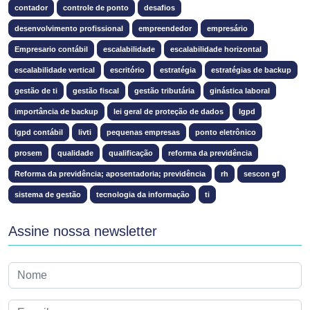
contador
controle de ponto
desafios
desenvolvimento profissional
empreendedor
empresário
Empresario contábil
escalabilidade
escalabilidade horizontal
escalabilidade vertical
escritório
estratégia
estratégias de backup
gestão de ti
gestão fiscal
gestão tributária
ginástica laboral
importância de backup
lei geral de proteção de dados
lgpd
lgpd contábil
livti
pequenas empresas
ponto eletrônico
prosem
qualidade
qualificação
reforma da previdência
Reforma da previdência; aposentadoria; previdência
rh
sescon gf
sistema de gestão
tecnologia da informação
ti
Assine nossa newsletter