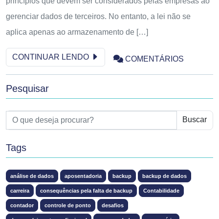
princípios que devem ser considerados pelas empresas ao
gerenciar dados de terceiros. No entanto, a lei não se
aplica apenas ao armazenamento de […]
CONTINUAR LENDO
COMENTÁRIOS
Pesquisar
Buscar
Tags
análise de dados
aposentadoria
backup
backup de dados
carreira
consequências pela falta de backup
Contabilidade
contador
controle de ponto
desafios