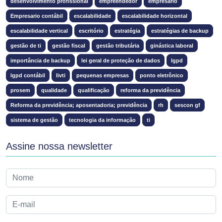
desenvolvimento profissional
empreendedor
empresário
Empresario contábil
escalabilidade
escalabilidade horizontal
escalabilidade vertical
escritório
estratégia
estratégias de backup
gestão de ti
gestão fiscal
gestão tributária
ginástica laboral
importância de backup
lei geral de proteção de dados
lgpd
lgpd contábil
livti
pequenas empresas
ponto eletrônico
prosem
qualidade
qualificação
reforma da previdência
Reforma da previdência; aposentadoria; previdência
rh
sescon gf
sistema de gestão
tecnologia da informação
ti
Assine nossa newsletter